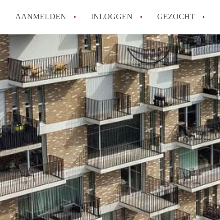
AANMELDEN
INLOGGEN
GEZOCHT
How to translate KamerAmersf
Wat is KamerAmersfoort?
Wat is de privacyverklaring v
Berekent KamerAmersfoort mak
Is KamerAmersfoort verantwoo
in Amersfoort?
Alle veelgestelde vragen