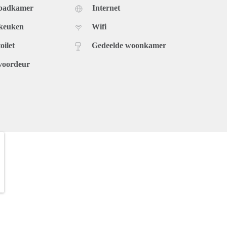
 badkamer
Internet
 keuken
Wifi
oilet
Gedeelde woonkamer
voordeur