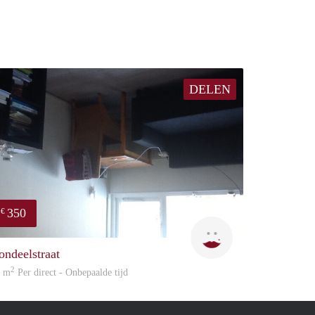
DELEN
350
€
Karin
ondeelstraat
2
6 m
Per direct - Onbepaalde tijd