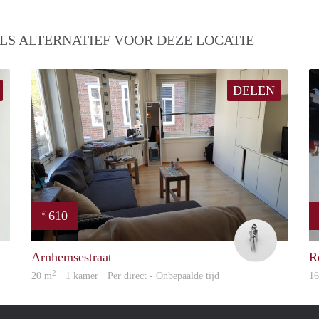
LS ALTERNATIEF VOOR DEZE LOCATIE
DELEN
610
€
Arezou
Romy
Arnhemsestraat
R
2
20 m
· 1 kamer · Per direct - Onbepaalde tijd
1