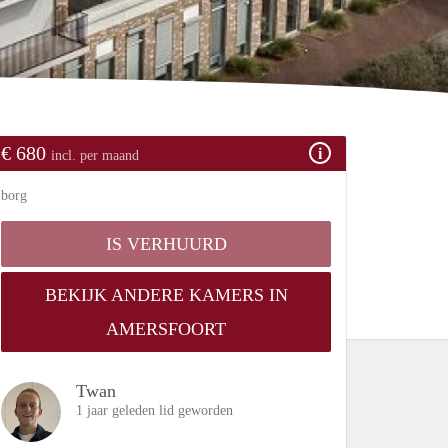
€ 680
incl. per maand
borg
IS VERHUURD
BEKIJK ANDERE KAMERS IN
AMERSFOORT
Twan
1 jaar geleden lid geworden