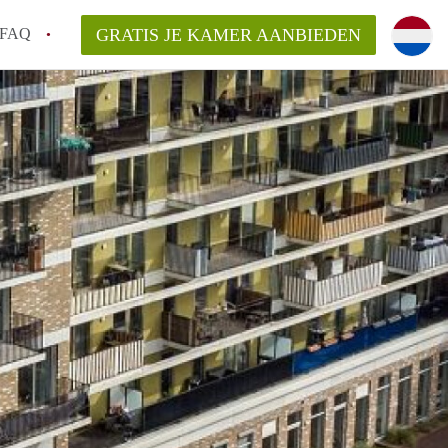
FAQ
GRATIS JE KAMER AANBIEDEN
oort!
an KamerAmersfoort?
elaarsvergoeding/bemiddelingsvergoeding?
rdelijk voor de aangeboden Kamer / Kamers