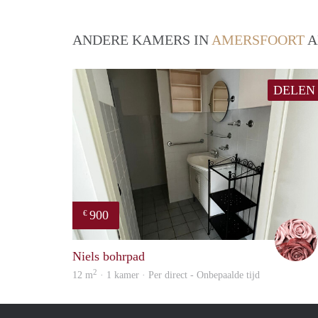
ANDERE KAMERS IN
AMERSFOORT
A
DELEN
900
€
Niels bohrpad
2
12 m
· 1 kamer · Per direct - Onbepaalde tijd