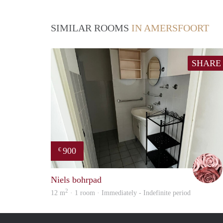
SIMILAR ROOMS
IN AMERSFOORT
SHARE
900
€
Niels bohrpad
2
12 m
· 1 room · Immediately - Indefinite period