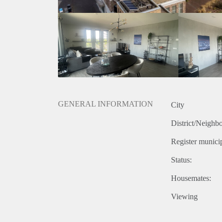
GENERAL INFORMATION
City
District/Neighb
Register municip
Status:
Housemates:
Viewing