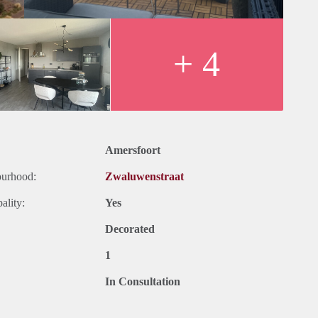
+ 4
Amersfoort
ourhood:
Zwaluwenstraat
ality:
Yes
Decorated
1
In Consultation