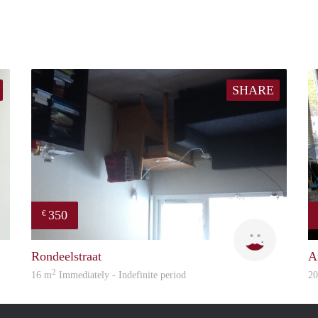
SHARE
350
€
Arezou
Karin
Rondeelstraat
A
2
16 m
Immediately - Indefinite period
2