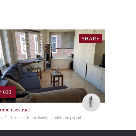
SHARE
610
€
Romy
rnhemsestraat
2
0 m
· 1 room · Immediately - Indefinite period