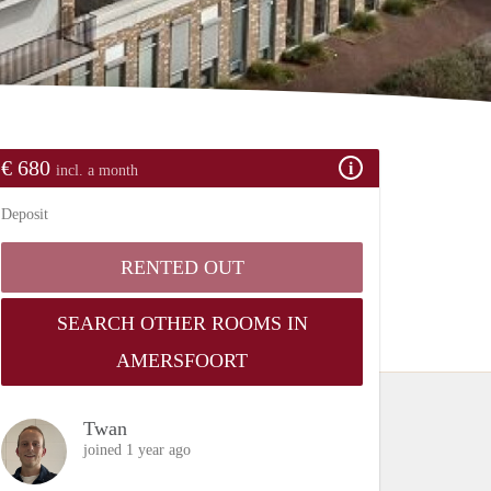
€ 680
incl. a month
Deposit
RENTED OUT
SEARCH OTHER ROOMS IN
AMERSFOORT
Twan
joined 1 year ago