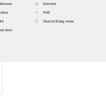
athroom
Internet
tchen
Wifi
let
Shared living room
ont door