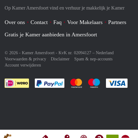
Op Kamer Amersfoort vind en verhuur je makkelijk je Kamer
Over ons
Contact
Faq
Voor Makelaars
Partners
Gratis je Kamer aanbieden in Amersfoort
© 2026 - Kamer Amersfoort - KvK nr. 02094127 –
Nederland
Voorwaarden & privacy
Disclaimer
Spam & nep-accounts
Account verwijderen
Je rekent gemakkelijk af met Paypal
Je rekent gemakkelijk af met M
Je rekent gemakkelij
Je re