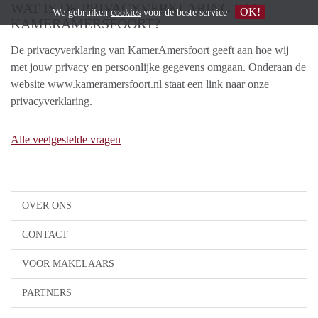
WAT IS DE PRIVACYVERKLARING VAN
OK!
We gebruiken
cookies
voor de beste service
KAMERAMERSFOORT?
De privacyverklaring van KamerAmersfoort geeft aan hoe wij
met jouw privacy en persoonlijke gegevens omgaan. Onderaan de
website www.kameramersfoort.nl staat een link naar onze
privacyverklaring.
Alle veelgestelde vragen
OVER ONS
CONTACT
VOOR MAKELAARS
PARTNERS