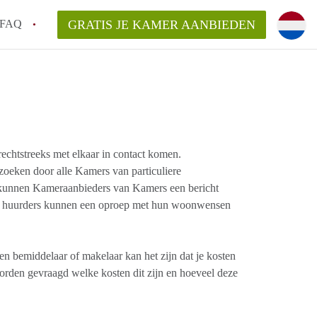
FAQ
GRATIS JE KAMER AANBIEDEN
oort!
an KamerAmersfoort?
elaarsvergoeding/bemiddelingsvergoeding?
htstreeks met elkaar in contact komen. ​
rdelijk voor de aangeboden Kamer / Kamers
eken door alle Kamers van particuliere ​
kunnen Kameraanbieders van Kamers een bericht
nt huurders kunnen een oproep met hun woonwensen
en bemiddelaar of makelaar kan het zijn dat je kosten
worden gevraagd welke kosten dit zijn en hoeveel deze