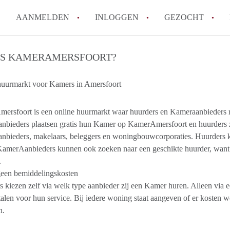
AANMELDEN
INLOGGEN
GEZOCHT
How to translate KamerAmersf
IS KAMERAMERSFOORT?
Wat is KamerAmersfoort?
huurmarkt voor Kamers in Amersfoort
Wat is de privacyverklaring v
Berekent KamerAmersfoort mak
ersfoort is een online huurmarkt waar huurders en Kameraanbieders rec
Is KamerAmersfoort verantwoo
bieders plaatsen gratis hun ​Kamer op KamerAmersfoort en huurders zo
in Amersfoort?
nbieders, makelaars, beleggers en woningbouwcorporaties. Huurders 
Alle veelgestelde vragen
 KamerAanbieders kunnen ook zoeken naar een geschikte huurder, wa
.
geen bemiddelingskosten
 kiezen zelf via welk type aanbieder zij een Kamer huren. Alleen via e
alen voor hun service. Bij iedere woning staat aangeven of er kosten 
n.