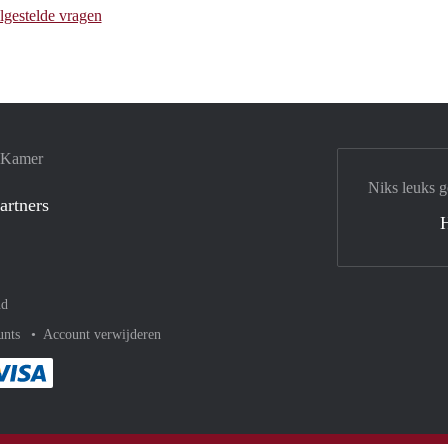
lgestelde vragen
e Kamer
Niks leuks g
artners
nd
unts
Account verwijderen
met Paypal
kelijk af met Mastercard
ent gemakkelijk af met Meastro
Je rekent gemakkelijk af met Visa