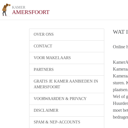
KAMER
AMERSFOORT
WAT 
OVER ONS
CONTACT
Online 
VOOR MAKELAARS
​KamerAm
Kameraan
PARTNERS
Kameraa
GRATIS JE KAMER AANBIEDEN IN
sturen.
AMERSFOORT
plaatsen
Wel of 
VOORWAARDEN & PRIVACY
Huurders
moet bet
DISCLAIMER
bedrage
SPAM & NEP-ACCOUNTS