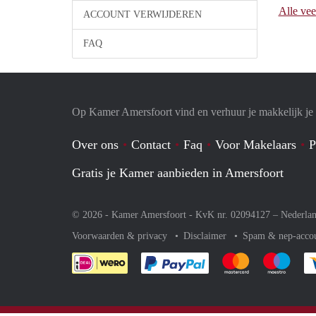
Alle vee
ACCOUNT VERWIJDEREN
FAQ
Op Kamer Amersfoort vind en verhuur je makkelijk j
Over ons
Contact
Faq
Voor Makelaars
P
Gratis je Kamer aanbieden in Amersfoort
© 2026 - Kamer Amersfoort - KvK nr. 02094127 –
Nederla
Voorwaarden & privacy
Disclaimer
Spam & nep-acco
Je rekent gemakkelijk af 
Je rekent gemak
Je rek