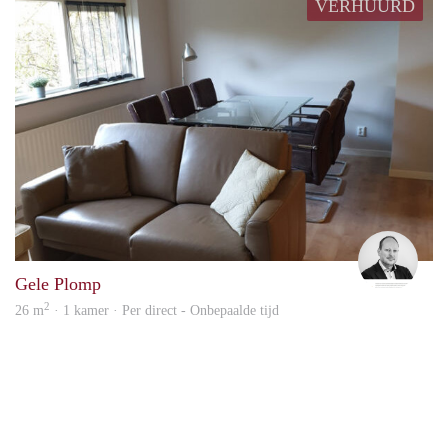
VERHUURD
Paul
Gele Plomp
2
26 m
· 1 kamer · Per direct - Onbepaalde tijd