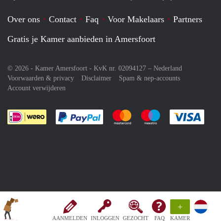
Over ons
Contact
Faq
Voor Makelaars
Partners
Gratis je Kamer aanbieden in Amersfoort
© 2026 - Kamer Amersfoort - KvK nr. 02094127 –
Nederland
Voorwaarden & privacy
Disclaimer
Spam & nep-accounts
Account verwijderen
Je rekent gemakkelijk af met Paypal
Je rekent gemakkelijk af met M
Je rekent gemakkelij
Je re
+
AANMELDEN
INLOGGEN
GEZOCHT
FAQ
KAMER