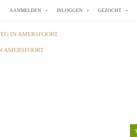
AANMELDEN
INLOGGEN
GEZOCHT
How to translate KamerAmersf
EG IN AMERSFOORT
Wat is KamerAmersfoort?
N AMERSFOORT
Wat is de privacyverklaring v
Berekent KamerAmersfoort mak
Is KamerAmersfoort verantwoo
in Amersfoort?
Alle veelgestelde vragen