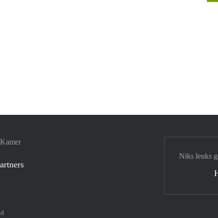
e Kamer
Niks leuks g
artners
nd