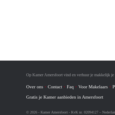
Op Kamer Amersfoort vind en verhuur je makkelijk j
Over ons
Contact
Faq
Voor Makelaars
P
Gratis je Kamer aanbieden in Amersfoort
© 2026 - Kamer Amersfoort - KvK nr. 02094127 –
Nederla