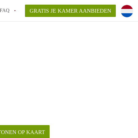
FAQ
GRATIS JE KAMER AANBIEDEN
oort!
an KamerAmersfoort?
elaarsvergoeding/bemiddelingsvergoeding?
rdelijk voor de aangeboden Kamer / Kamers
TONEN OP KAART