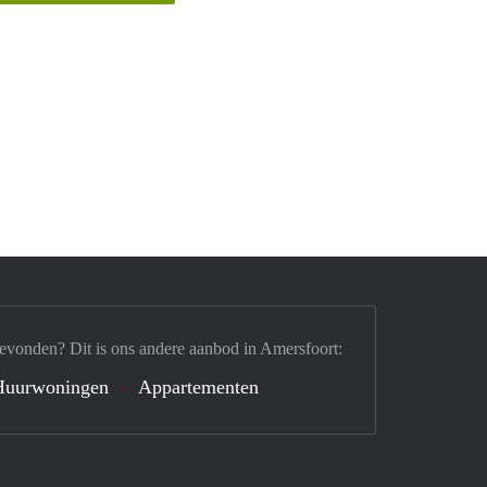
evonden? Dit is ons andere aanbod in Amersfoort:
Huurwoningen
Appartementen