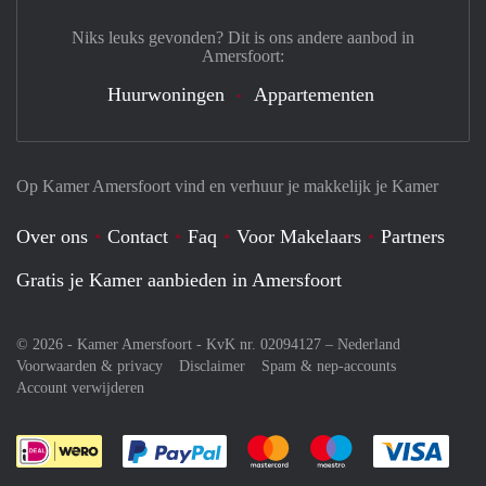
Niks leuks gevonden? Dit is ons andere aanbod in
Amersfoort:
Huurwoningen
Appartementen
Op Kamer Amersfoort vind en verhuur je makkelijk je Kamer
Over ons
Contact
Faq
Voor Makelaars
Partners
Gratis je Kamer aanbieden in Amersfoort
© 2026 - Kamer Amersfoort - KvK nr. 02094127 –
Nederland
Voorwaarden & privacy
Disclaimer
Spam & nep-accounts
Account verwijderen
Je rekent gemakkelijk af met Paypal
Je rekent gemakkelijk af met M
Je rekent gemakkelij
Je re