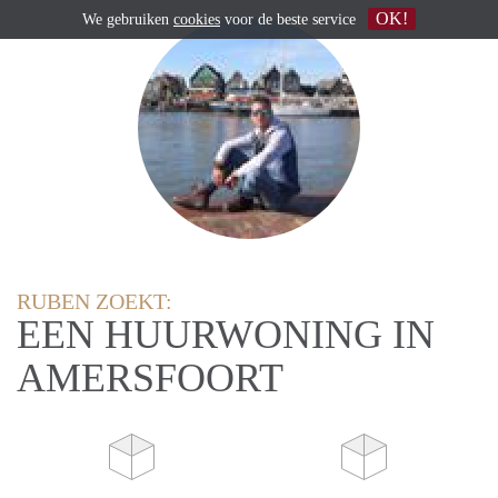
OK!
We gebruiken
cookies
voor de beste service
RUBEN ZOEKT:
EEN HUURWONING IN
AMERSFOORT