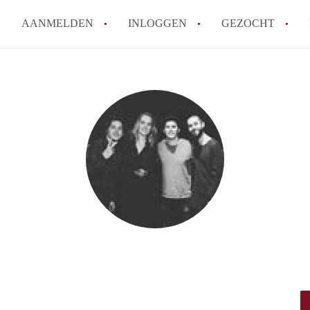
AANMELDEN
INLOGGEN
GEZOCHT
How to translate KamerAmersf
Wat is KamerAmersfoort?
Wat is de privacyverklaring v
Berekent KamerAmersfoort mak
Is KamerAmersfoort verantwoo
in Amersfoort?
Alle veelgestelde vragen