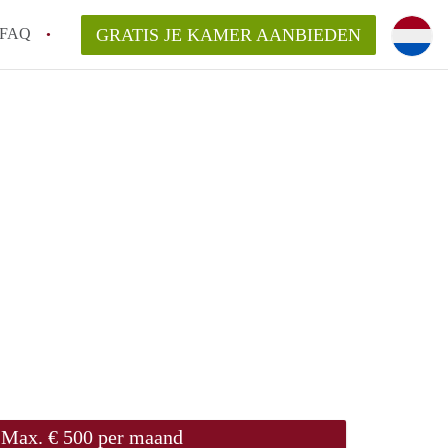
FAQ
GRATIS JE KAMER AANBIEDEN
oort!
an KamerAmersfoort?
elaarsvergoeding/bemiddelingsvergoeding?
rdelijk voor de aangeboden Kamer / Kamers
Max. € 500 per maand