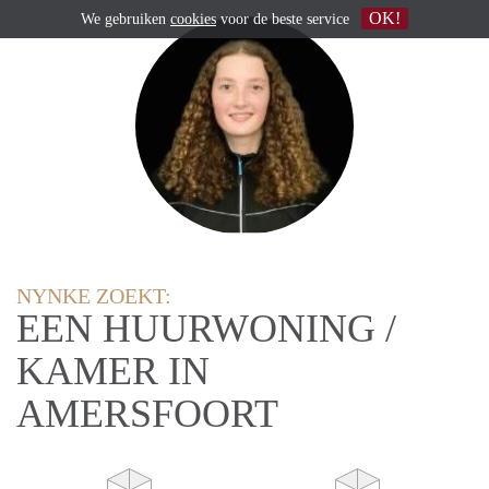
OK!
We gebruiken
cookies
voor de beste service
NYNKE ZOEKT:
EEN HUURWONING /
KAMER IN
AMERSFOORT