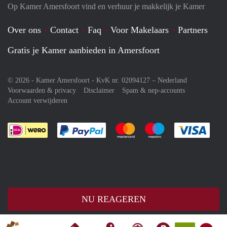
Op Kamer Amersfoort vind en verhuur je makkelijk je Kamer
Over ons
Contact
Faq
Voor Makelaars
Partners
Gratis je Kamer aanbieden in Amersfoort
© 2026 - Kamer Amersfoort - KvK nr. 02094127 –
Nederland
Voorwaarden & privacy
Disclaimer
Spam & nep-accounts
Account verwijderen
Je rekent gemakkelijk af met Paypal
Je rekent gemakkelijk af met M
Je rekent gemakkelij
Je re
NU REAGEREN