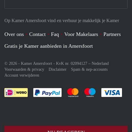
Op Kamer Amersfoort vind en verhuur je makkelijk je Kamer
Over ons
Contact
Faq
Voor Makelaars
Partners
Gratis je Kamer aanbieden in Amersfoort
© 2026 - Kamer Amersfoort - KvK nr. 02094127 –
Nederland
Voorwaarden & privacy
Disclaimer
Spam & nep-accounts
Account verwijderen
Je rekent gemakkelijk af met Paypal
Je rekent gemakkelijk af met M
Je rekent gemakkelij
Je re