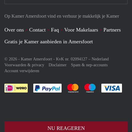
Op Kamer Amersfoort vind en verhuur je makkelijk je Kamer
Over ons
Contact
Faq
Voor Makelaars
Partners
Gratis je Kamer aanbieden in Amersfoort
© 2026 - Kamer Amersfoort - KvK nr. 02094127 –
Nederland
Voorwaarden & privacy
Disclaimer
Spam & nep-accounts
Account verwijderen
Je rekent gemakkelijk af met Paypal
Je rekent gemakkelijk af met M
Je rekent gemakkelij
Je re
NU REAGEREN