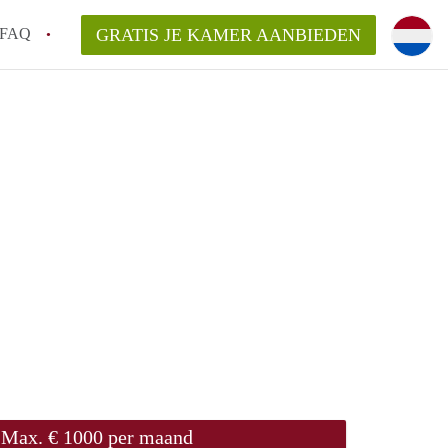
FAQ
GRATIS JE KAMER AANBIEDEN
oort!
an KamerAmersfoort?
elaarsvergoeding/bemiddelingsvergoeding?
rdelijk voor de aangeboden Kamer / Kamers
Max. € 1000 per maand