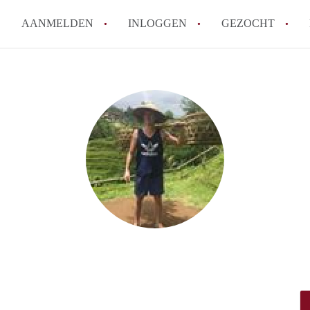
AANMELDEN
INLOGGEN
GEZOCHT
How to translate KamerAmersf
Wat is KamerAmersfoort?
Wat is de privacyverklaring v
Berekent KamerAmersfoort mak
Is KamerAmersfoort verantwoo
in Amersfoort?
Alle veelgestelde vragen