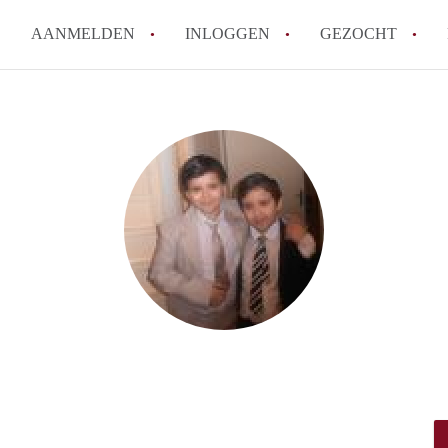
AANMELDEN
INLOGGEN
GEZOCHT
How to translate KamerAmersf
Wat is KamerAmersfoort?
Wat is de privacyverklaring v
Berekent KamerAmersfoort mak
Is KamerAmersfoort verantwoo
in Amersfoort?
Alle veelgestelde vragen