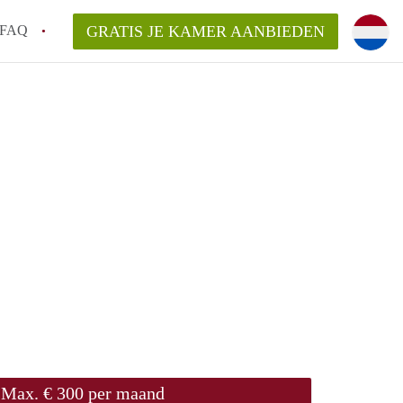
FAQ
GRATIS JE KAMER AANBIEDEN
oort!
an KamerAmersfoort?
elaarsvergoeding/bemiddelingsvergoeding?
rdelijk voor de aangeboden Kamer / Kamers
Max. € 300 per maand