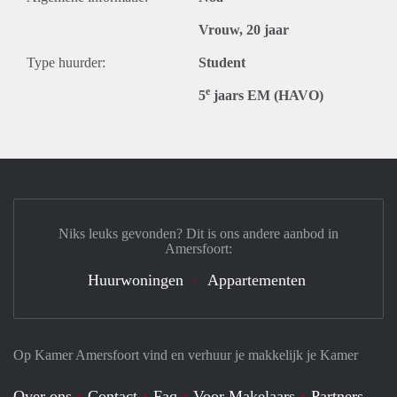
Vrouw, 20 jaar
Type huurder:
Student
e
5
jaars EM (HAVO)
Niks leuks gevonden? Dit is ons andere aanbod in
Amersfoort:
Huurwoningen
Appartementen
Op Kamer Amersfoort vind en verhuur je makkelijk je Kamer
Over ons
Contact
Faq
Voor Makelaars
Partners