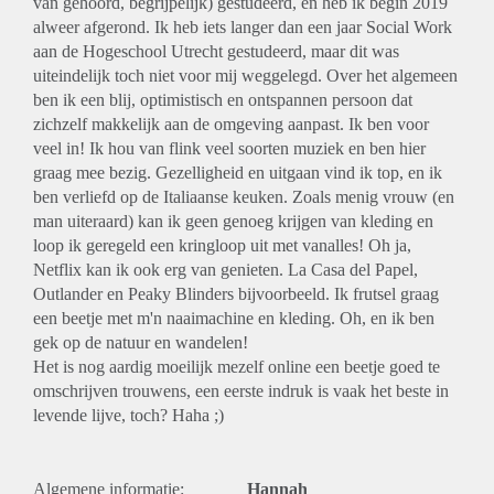
van gehoord, begrijpelijk) gestudeerd, en heb ik begin 2019
alweer afgerond. Ik heb iets langer dan een jaar Social Work
aan de Hogeschool Utrecht gestudeerd, maar dit was
uiteindelijk toch niet voor mij weggelegd. Over het algemeen
ben ik een blij, optimistisch en ontspannen persoon dat
zichzelf makkelijk aan de omgeving aanpast. Ik ben voor
veel in! Ik hou van flink veel soorten muziek en ben hier
graag mee bezig. Gezelligheid en uitgaan vind ik top, en ik
ben verliefd op de Italiaanse keuken. Zoals menig vrouw (en
man uiteraard) kan ik geen genoeg krijgen van kleding en
loop ik geregeld een kringloop uit met vanalles! Oh ja,
Netflix kan ik ook erg van genieten. La Casa del Papel,
Outlander en Peaky Blinders bijvoorbeeld. Ik frutsel graag
een beetje met m'n naaimachine en kleding. Oh, en ik ben
gek op de natuur en wandelen!
Het is nog aardig moeilijk mezelf online een beetje goed te
omschrijven trouwens, een eerste indruk is vaak het beste in
levende lijve, toch? Haha ;)
Algemene informatie:
Hannah