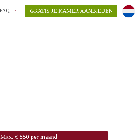
FAQ
GRATIS JE KAMER AANBIEDEN
oort!
an KamerAmersfoort?
elaarsvergoeding/bemiddelingsvergoeding?
rdelijk voor de aangeboden Kamer / Kamers
Max. € 550 per maand