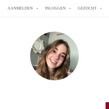
AANMELDEN
INLOGGEN
GEZOCHT
How to translate KamerAmersf
Wat is KamerAmersfoort?
Wat is de privacyverklaring v
Berekent KamerAmersfoort mak
Is KamerAmersfoort verantwoo
in Amersfoort?
Alle veelgestelde vragen