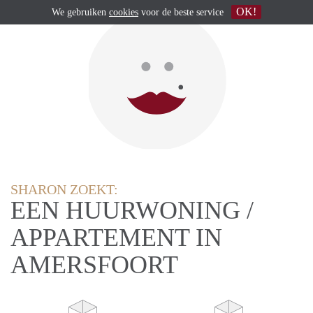
OK!
We gebruiken
cookies
voor de beste service
SHARON ZOEKT:
EEN HUURWONING /
APPARTEMENT IN
AMERSFOORT