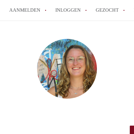
AANMELDEN
INLOGGEN
GEZOCHT
How to translate KamerAmersf
Wat is KamerAmersfoort?
Wat is de privacyverklaring v
Berekent KamerAmersfoort mak
Is KamerAmersfoort verantwoo
in Amersfoort?
Alle veelgestelde vragen