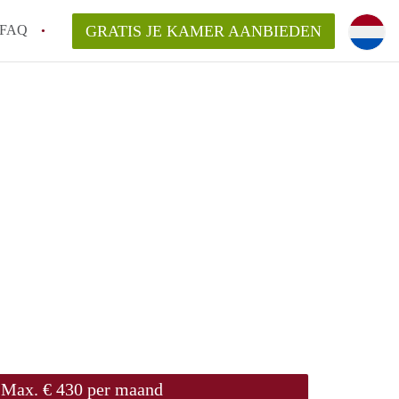
FAQ
GRATIS JE KAMER AANBIEDEN
oort!
an KamerAmersfoort?
elaarsvergoeding/bemiddelingsvergoeding?
rdelijk voor de aangeboden Kamer / Kamers
Max. € 430 per maand