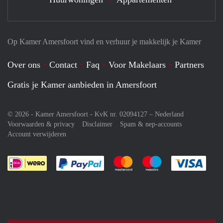
Op Kamer Amersfoort vind en verhuur je makkelijk je Kamer
Over ons
Contact
Faq
Voor Makelaars
Partners
Gratis je Kamer aanbieden in Amersfoort
© 2026 - Kamer Amersfoort - KvK nr. 02094127 –
Nederland
Voorwaarden & privacy
Disclaimer
Spam & nep-accounts
Account verwijderen
Je rekent gemakkelijk af met Paypal
Je rekent gemakkelijk af met M
Je rekent gemakkelij
Je re