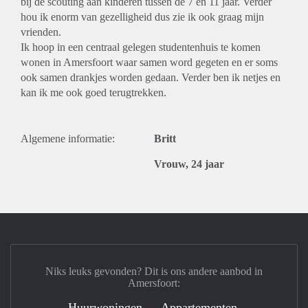
bij de scouting aan kinderen tussen de 7 en 11 jaar. Verder
hou ik enorm van gezelligheid dus zie ik ook graag mijn
vrienden.
Ik hoop in een centraal gelegen studentenhuis te komen
wonen in Amersfoort waar samen word gegeten en er soms
ook samen drankjes worden gedaan. Verder ben ik netjes en
kan ik me ook goed terugtrekken.
Algemene informatie:
Britt
Vrouw, 24 jaar
Niks leuks gevonden? Dit is ons andere aanbod in
Amersfoort:
Huurwoningen
Appartementen