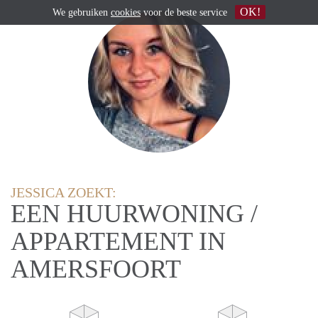
OK!
We gebruiken
cookies
voor de beste service
JESSICA ZOEKT:
EEN HUURWONING /
APPARTEMENT IN
AMERSFOORT