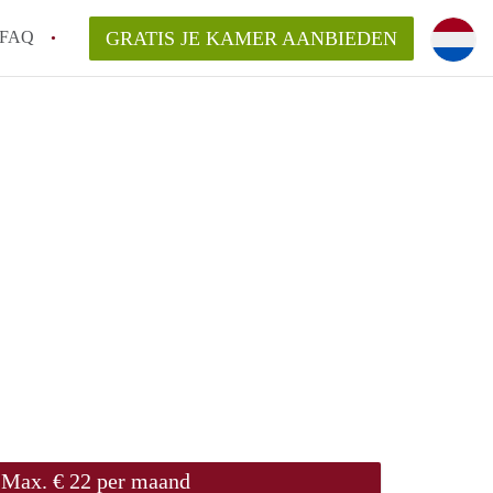
FAQ
GRATIS JE KAMER AANBIEDEN
oort!
an KamerAmersfoort?
elaarsvergoeding/bemiddelingsvergoeding?
rdelijk voor de aangeboden Kamer / Kamers
Max. € 22 per maand