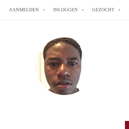
AANMELDEN
INLOGGEN
GEZOCHT
How to translate KamerAmersf
Wat is KamerAmersfoort?
Wat is de privacyverklaring v
Berekent KamerAmersfoort mak
Is KamerAmersfoort verantwoo
in Amersfoort?
Alle veelgestelde vragen