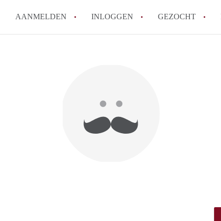
AANMELDEN
INLOGGEN
GEZOCHT
How to translate KamerAmersf
Wat is KamerAmersfoort?
Wat is de privacyverklaring v
Berekent KamerAmersfoort mak
Is KamerAmersfoort verantwoo
in Amersfoort?
Alle veelgestelde vragen