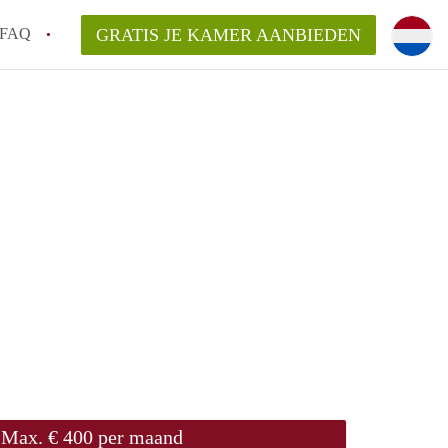
FAQ
GRATIS JE KAMER AANBIEDEN
oort!
an KamerAmersfoort?
elaarsvergoeding/bemiddelingsvergoeding?
rdelijk voor de aangeboden Kamer / Kamers
Max. € 400 per maand