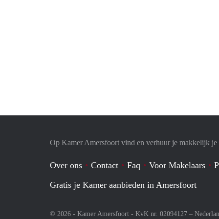
Op Kamer Amersfoort vind en verhuur je makkelijk j
Over ons
Contact
Faq
Voor Makelaars
P
Gratis je Kamer aanbieden in Amersfoort
© 2026 - Kamer Amersfoort - KvK nr. 02094127 –
Nederla