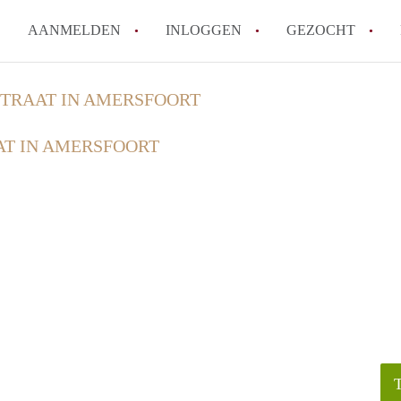
AANMELDEN
INLOGGEN
GEZOCHT
How to translate KamerAmersf
TRAAT IN AMERSFOORT
Wat is KamerAmersfoort?
T IN AMERSFOORT
Wat is de privacyverklaring v
Berekent KamerAmersfoort mak
Is KamerAmersfoort verantwoo
in Amersfoort?
Alle veelgestelde vragen