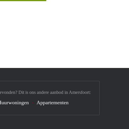
evonden? Dit is ons andere aanbod in Amersfoort:
Huurwoningen
Appartementen