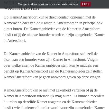
WERKT KAMERAMERSFOORT MET
OK!
We gebruiken
cookies
voor de beste service
WACHTLIJSTEN?
Op KamerAmersfoort kun je direct contact opnemen met de
Kameraanbieder van de Kamer in Amersfoort en in principe ook
direct huren. De Kameraanbieder van de Kamer in Amersfoort
beslist of jij de nieuwe huurder wordt van zijn aangeboden Kamer
in Amersfoort.
De Kameraanbieder van de Kamer in Amersfoort stelt zelf de
eisen aan een huurder voor zijn Kamer in Amersfoort. Vragen
over welke eisen de Kameraanbieder stelt, kun je middels een
bericht op KamerAmersfoort aan de Kameraanbieder zelf stellen.
KamerAmersfoort kan je geen antwoord geven op deze vragen.
KamerAmersfoort kan je niet met zekerheid vertellen of jij de
Kamer in Amersfoort uiteindelijk mag huren. Er kunnen meerdere
huurders op dezelfde Kamer reageren en de Kameraanbieder
beslist wie de nieuwe huurder wordt voor zijn aangeboden Kamer