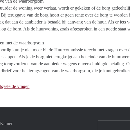
ve van de waarborgsom
uurder de woning weer verlaat, wordt er gekeken of de borg gedeelteli
 Bij teruggave van de borg hoort er geen rente over de borg te worden b
ag dat aan de aanbieder is betaald bij aanvang van de huur. Als er iets v
 op de borg. Als de huurwoning zoals afgesproken in een goede staat wo
en met de waarborgsom
rdig kun je niet meer bij de Huurcommissie terecht met vragen over d
te stappen. Als je de borg niet terugkrijgt aan het einde van de huurover
rg terugvorderen van de aanbieder wegens onverschuldigde betaling. Op
dbrief voor het terugvragen van de waarborgsom, die je kunt gebruiken 
lgestelde vragen
e Kamer