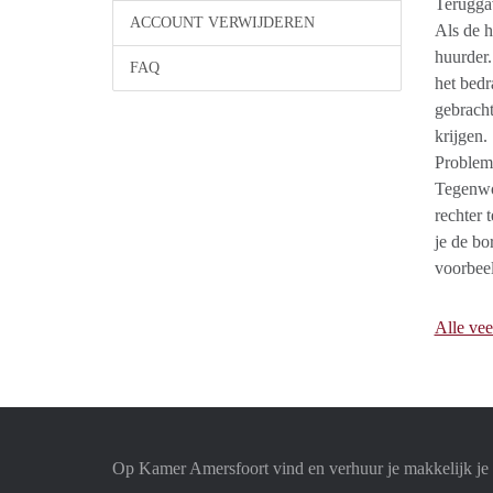
Terugga
ACCOUNT VERWIJDEREN
Als de h
huurder.
FAQ
het bedr
gebracht
krijgen.
Problem
Tegenwoo
rechter 
je de bo
voorbeel
Alle vee
Op Kamer Amersfoort vind en verhuur je makkelijk j