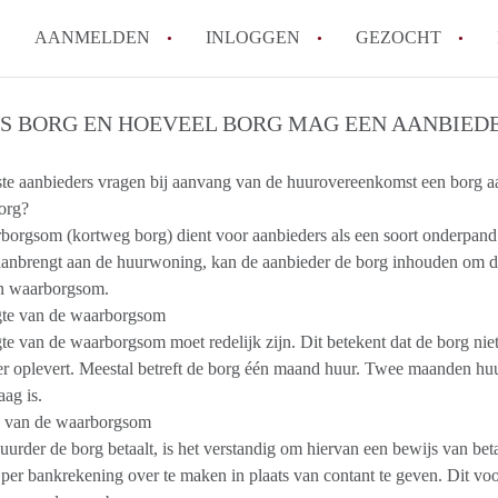
AANMELDEN
INLOGGEN
GEZOCHT
How to translate KamerAmersf
IS BORG EN HOEVEEL BORG MAG EEN AANBIED
Wat is KamerAmersfoort?
e aanbieders vragen bij aanvang van de huurovereenkomst een borg aan d
Wat is de privacyverklaring v
org?
Berekent KamerAmersfoort mak
orgsom (kortweg borg) dient voor aanbieders als een soort onderpand.
Is KamerAmersfoort verantwoo
anbrengt aan de huurwoning, kan de aanbieder de borg inhouden om de
in Amersfoort?
en waarborgsom.
Alle veelgestelde vragen
te van de waarborgsom
e van de waarborgsom moet redelijk zijn. Dit betekent dat de borg nie
r oplevert. Meestal betreft de borg één maand huur. Twee maanden huur i
laag is.
g van de waarborgsom
uurder de borg betaalt, is het verstandig om hiervan een bewijs van be
 per bankrekening over te maken in plaats van contant te geven. Dit voo