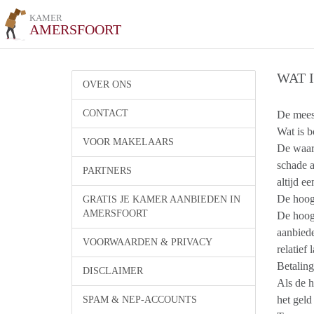
KAMER
AMERSFOORT
WAT 
OVER ONS
CONTACT
De meest
Wat is b
VOOR MAKELAARS
De waarb
schade a
PARTNERS
altijd e
De hoog
GRATIS JE KAMER AANBIEDEN IN
AMERSFOORT
De hoogt
aanbiede
VOORWAARDEN & PRIVACY
relatief 
Betalin
DISCLAIMER
Als de h
het geld
SPAM & NEP-ACCOUNTS