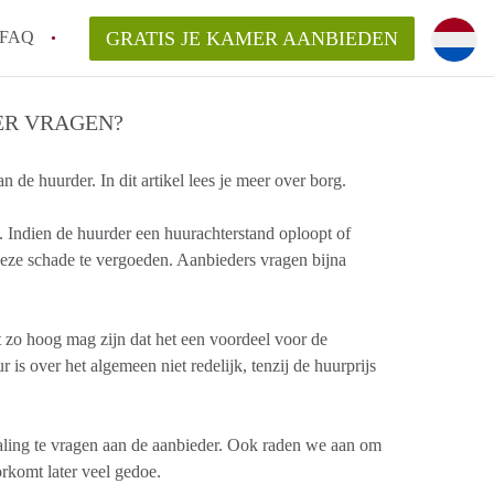
FAQ
GRATIS JE KAMER AANBIEDEN
oort!
ER VRAGEN?
e huurder. In dit artikel lees je meer over borg.
an KamerAmersfoort?
elaarsvergoeding/bemiddelingsvergoeding?
 Indien de huurder een huurachterstand oploopt of
rdelijk voor de aangeboden Kamer / Kamers
ze schade te vergoeden. Aanbieders vragen bijna
t zo hoog mag zijn dat het een voordeel voor de
s over het algemeen niet redelijk, tenzij de huurprijs
taling te vragen aan de aanbieder. Ook raden we aan om
rkomt later veel gedoe.