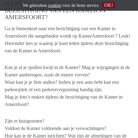
WAAR KAN IK OPLETTEN TIJDENS EEN
OK!
We gebruiken
cookies
voor de beste service
BEZICHTIGING VAN EEN KAMER IN
AMERSFOORT?
Ga je binnenkort naar een bezichtiging van een Kamer in
Amersfoort die aangeboden wordt op KamerAmersfoort ? Leuk!
Hieronder lees je waarop je kunt letten tijdens deze bezichtiging
van de Kamer in Amersfoort.
Kan je al je spullen kwijt in de Kamer? Mag je wijzigingen in de
Kamer aanbrengen, zoals de muren verven?
Waar kan je je fiets stallen? Indien je een auto hebt kan een
parkeerplek of een parkeervergunning handig zijn.
Mag je foto’s maken tijdens de bezichtiging van de Kamer in
Amersfoort?
Zijn er huisgenoten?
Voldoet de Kamer voldoende aan je verwachtingen?
Hoe kan je de Kamer inrichten? Wat zijn de afmetingen van de