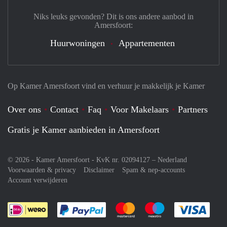
Niks leuks gevonden? Dit is ons andere aanbod in
Amersfoort:
Huurwoningen
Appartementen
Op Kamer Amersfoort vind en verhuur je makkelijk je Kamer
Over ons
Contact
Faq
Voor Makelaars
Partners
Gratis je Kamer aanbieden in Amersfoort
© 2026 - Kamer Amersfoort - KvK nr. 02094127 –
Nederland
Voorwaarden & privacy
Disclaimer
Spam & nep-accounts
Account verwijderen
Je rekent gemakkelijk af met Paypal
Je rekent gemakkelijk af met M
Je rekent gemakkelij
Je re