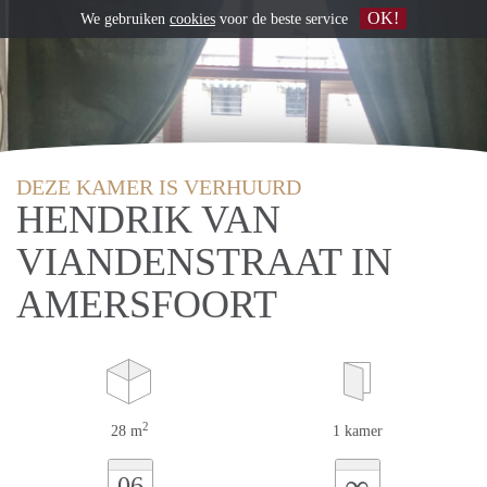
OK!
We gebruiken
cookies
voor de beste service
DEZE KAMER IS VERHUURD
HENDRIK VAN
VIANDENSTRAAT IN
AMERSFOORT
2
28 m
1 kamer
∞
06