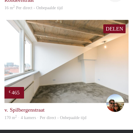
Rondeelstraat
2
16 m
Per direct - Onbepaalde tijd
DELEN
465
€
Davi
v. Spilbergenstraat
2
170 m
· 4 kamers · Per direct - Onbepaalde tijd