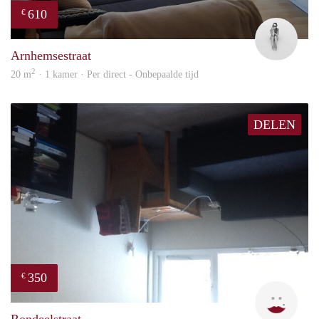
610
€
Rom
Arnhemsestraat
2
20 m
· 1 kamer · Per direct - Onbepaalde tijd
DELEN
350
€
Kari