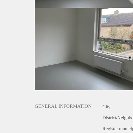
De kamers hebben allemaal een eigen verwarmingsth
zijn niet toegestaan, en roken in huis ook niet.
Het Meander Medisch Centrum ligt op 800 meter en
Een supermarkt ligt ook op loopafstand.
Je bent met 10 minuten fietsen in het centrum van 
lopen. Kortom: een heerlijke centrale plek om te wo
GENERAL INFORMATION
City
District/Neighb
Register municip