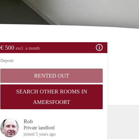
€ 500
excl. a month
Deposit
RENTED OUT
SEARCH OTHER ROOMS IN
AMERSFOORT
Rob
Private landlord
joined 5 years ago