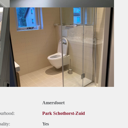
ermostaat en de woning beschikt ook over internet. Huisdieren
 dus op 10 minuten lopen.
Amersfoort of op CS Amersfoort. Ook de bushalte is maar 2 min
nen.
Amersfoort
ourhood:
Park Schothorst-Zuid
ality:
Yes