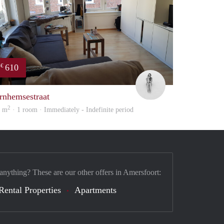
610
€
Romy
rnhemsestraat
2
0 m
· 1 room · Immediately - Indefinite period
 anything? These are our other offers in Amersfoort:
Rental Properties
Apartments