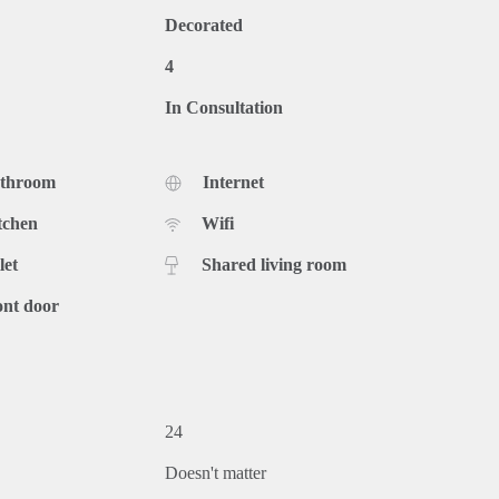
Decorated
4
In Consultation
athroom
Internet
tchen
Wifi
let
Shared living room
ont door
24
Doesn't matter