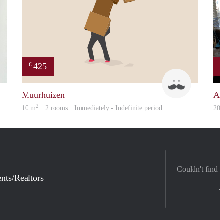
425
€
Arezou
Daan
Muurhuizen
A
2
10 m
· 2 rooms · Immediately - Indefinite period
2
Couldn't find
nts/Realtors