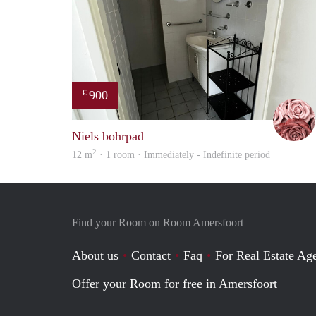
900
€
Niels bohrpad
2
12 m
· 1 room · Immediately - Indefinite period
Find your Room on Room Amersfoort
About us
Contact
Faq
For Real Estate Age
Offer your Room for free in Amersfoort