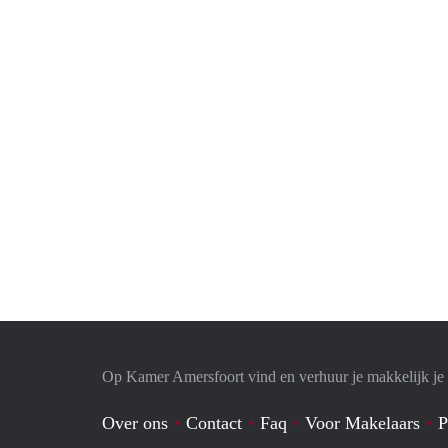
Op Kamer Amersfoort vind en verhuur je makkelijk j
Over ons
Contact
Faq
Voor Makelaars
P