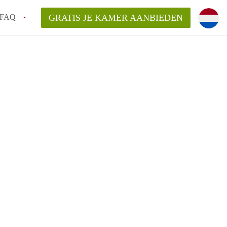
FAQ
GRATIS JE KAMER AANBIEDEN
oort!
an KamerAmersfoort?
elaarsvergoeding/bemiddelingsvergoeding?
rdelijk voor de aangeboden Kamer / Kamers