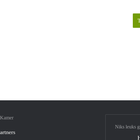
e Kamer
Niks leuks g
artners