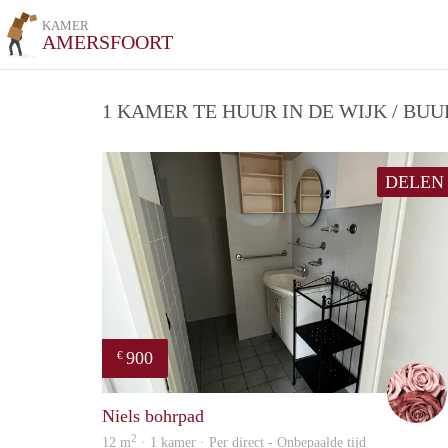
KAMER
AMERSFOORT
1 KAMER TE HUUR IN DE WIJK / BU
DELEN
900
€
Niels bohrpad
2
12 m
· 1 kamer · Per direct - Onbepaalde tijd