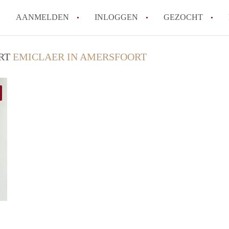
AANMELDEN
INLOGGEN
GEZOCHT
How to translate KamerAmersf
URT
EMICLAER IN AMERSFOORT
Wat is KamerAmersfoort?
Wat is de privacyverklaring v
Berekent KamerAmersfoort mak
Is KamerAmersfoort verantwoo
in Amersfoort?
Alle veelgestelde vragen
Arezou