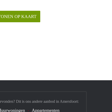
TONEN OP KAART
evonden? Dit is ons andere aanbod in Amersfoort:
Huurwoningen
Appartementen