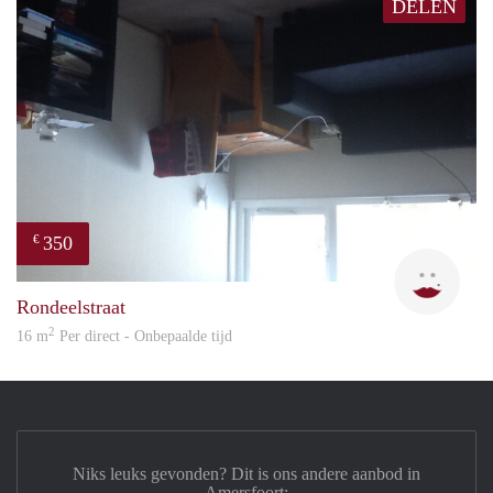
DELEN
350
€
Kari
Rondeelstraat
2
16 m
Per direct - Onbepaalde tijd
Niks leuks gevonden? Dit is ons andere aanbod in
Amersfoort: