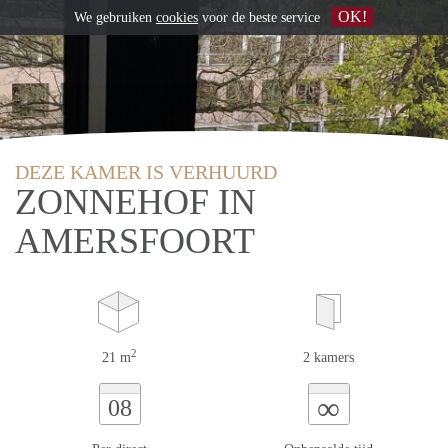
OK!
We gebruiken
cookies
voor de beste service
DEZE KAMER IS VERHUURD
ZONNEHOF IN
AMERSFOORT
2
21 m
2 kamers
∞
08