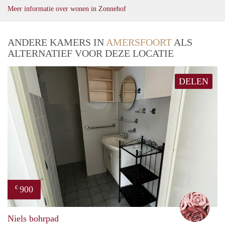
Meer informatie over wonen in Zonnehof
ANDERE KAMERS IN
AMERSFOORT
ALS
ALTERNATIEF VOOR DEZE LOCATIE
DELEN
900
€
Arez
Niels bohrpad