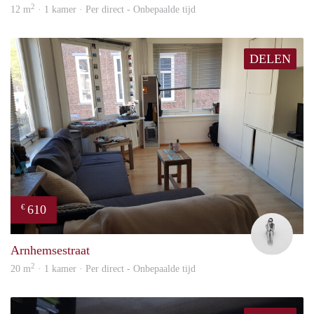
2
12 m
· 1 kamer · Per direct - Onbepaalde tijd
DELEN
610
€
Rom
Arnhemsestraat
2
20 m
· 1 kamer · Per direct - Onbepaalde tijd