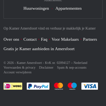
Huurwoningen
Appartementen
Op Kamer Amersfoort vind en verhuur je makkelijk je Kamer
Over ons
Contact
Faq
Voor Makelaars
Partners
Gratis je Kamer aanbieden in Amersfoort
© 2026 - Kamer Amersfoort - KvK nr. 02094127 –
Nederland
Voorwaarden & privacy
Disclaimer
Spam & nep-accounts
Account verwijderen
Je rekent gemakkelijk af met Paypal
Je rekent gemakkelijk af met M
Je rekent gemakkelij
Je re